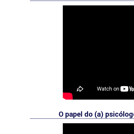
O papel do (a) psicól