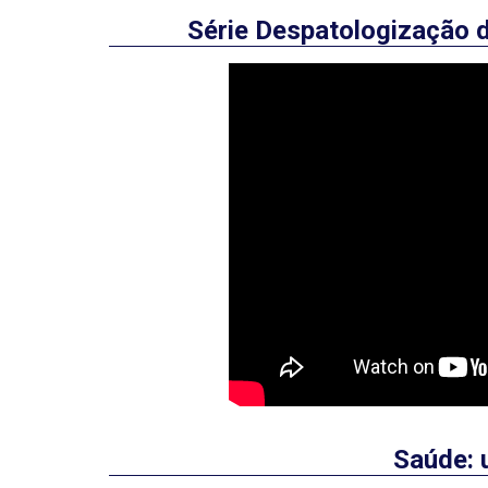
Série Despatologização d
Saúde: 