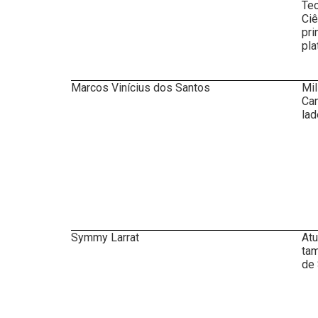
Tec
Ciê
pri
pla
Marcos Vinícius dos Santos
Mil
Can
lad
Symmy Larrat
Atu
tam
de 