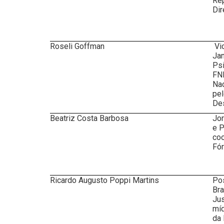
Rep
Dir
Roseli Goffman
Vic
Jan
Psi
FND
Nac
pel
Des
Beatriz Costa Barbosa
Jor
e P
coo
Fór
Ricardo Augusto Poppi Martins
Pos
Bra
Jus
míd
da 