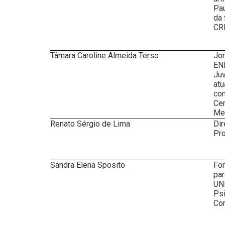
Pau
da 
CR
Tâmara Caroline Almeida Terso
Jor
ENE
Juv
at
co
Cen
Med
Renato Sérgio de Lima
Dir
Pro
Sandra Elena Sposito
Fo
par
UNE
Psi
Com