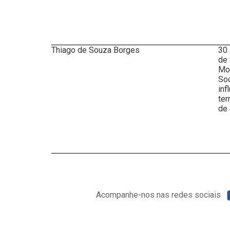
Thiago de Souza Borges
30 
de 
Mov
Soc
inf
ter
de 
Acompanhe-nos nas redes sociais