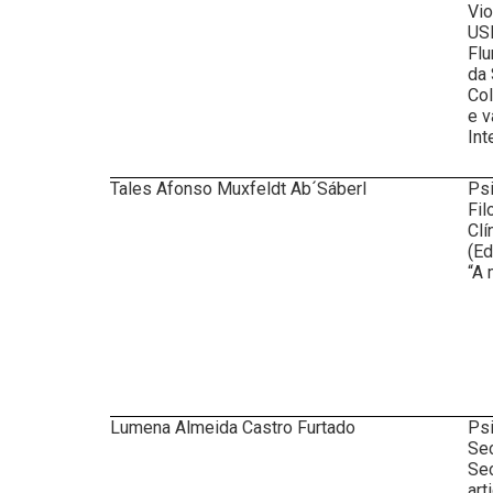
Vio
USP
Flu
da 
Col
e v
Int
Tales Afonso Muxfeldt Ab´Sáberl
Psi
Fil
Clí
(Ed
“A 
Lumena Almeida Castro Furtado
Psi
Sec
Sec
art