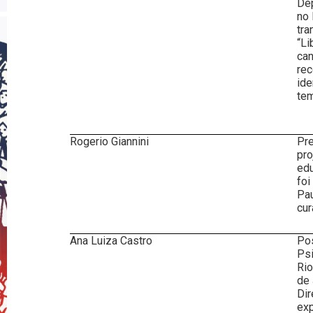
Dep
no 
tra
“Li
can
rec
ide
tem
Rogerio Giannini
Pre
pro
edu
foi
Pau
cur
Ana Luiza Castro
Po
Psi
Rio
de 
Dir
exp