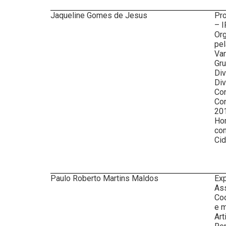
Jaqueline Gomes de Jesus
Pro
– I
Org
pel
Va
Gru
Div
Div
Con
Con
20
Hom
com
Cid
Paulo Roberto Martins Maldos
Exp
Ass
Coo
e m
Art