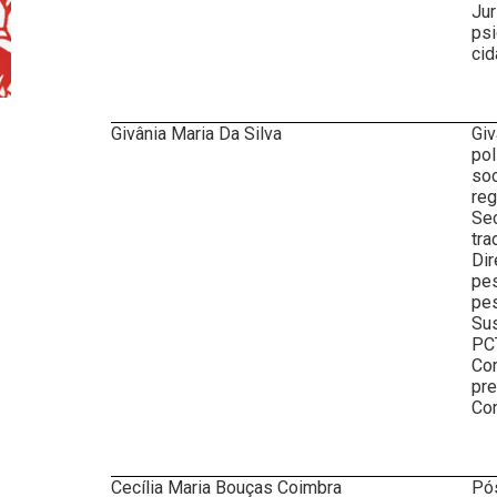
Jur
psi
cid
Givânia Maria Da Silva
Giv
pol
soc
reg
Sec
tra
Di
pes
pe
Sus
PC
Co
pre
Con
Cecília Maria Bouças Coimbra
Pós