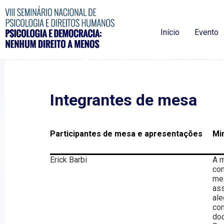
Início
Evento
Integrantes de mesa
Participantes de mesa e apresentações
Min
Erick Barbi
A m
com
me 
ass
ale
com
doc