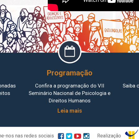
Programação
ionadas
Confira a programação do VII
Saiba 
eitos
Seminário Nacional de Psicologia e
Direitos Humanos
Leia mais
e-nos nas redes sociais
Realização