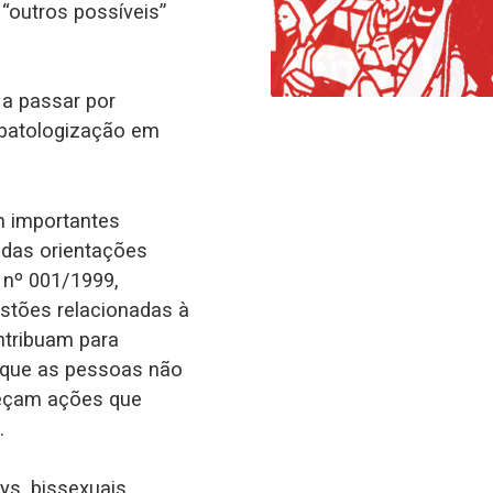
“outros possíveis”
a passar por
 patologização em
m importantes
 das orientações
 nº 001/1999,
stões relacionadas à
ntribuam para
 que as pessoas não
reçam ações que
.
s, bissexuais,