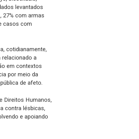
 dados levantados
o, 27% com armas
de casos com
a, cotidianamente,
a relacionado a
rção em contextos
ncia por meio da
 pública de afeto.
de Direitos Humanos,
a contra lésbicas,
volvendo e apoiando