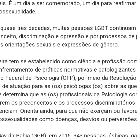
s. É um dia a ser comemorado, um dia para reafirmar 
ossexualidade.
s quase três décadas, muitas pessoas LGBT continuam 
onceito, discriminação e opressão e por processos de
s orientações sexuais e expressões de gênero.
leira tem se estabelecido como ciência e profissão co
nfrentamento de práticas normativas e patologizantes
o Federal de Psicologia (CFP), por meio da Resolução
de atuação para as (os) psicólogas (os) sobre as que
e determina que as (os) profissionais da Psicologia co
erem os preconceitos e os processos discriminatórios
venciam. Orienta ainda, para que não exerçam ou favo
ssexualidades como doenças, desvios ou perversões
y da Bahia (GGB), em 2016, 343 pessoas lésbicas, gay