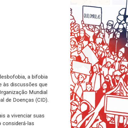
esbofobia, a bifobia
ade às discussões que
 Organização Mundial
al de Doenças (CID).
is a vivenciar suas
 considerá-las