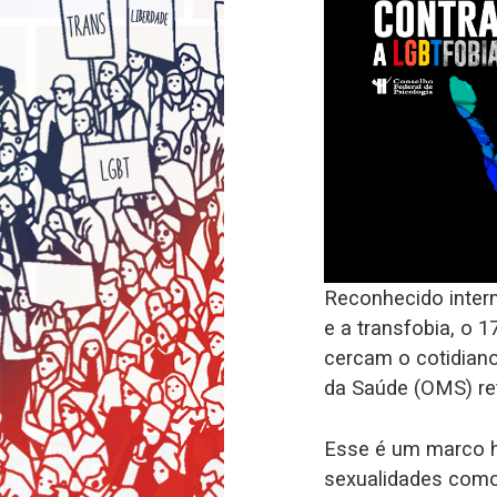
Reconhecido intern
e a transfobia, o 
cercam o cotidiano
da Saúde (OMS) ret
Esse é um marco hi
sexualidades como