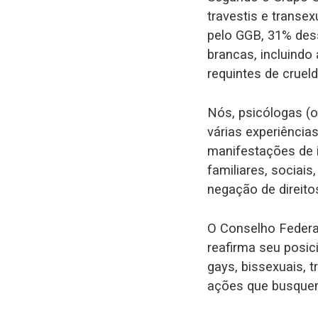
travestis e transe
pelo GGB, 31% des
brancas, incluind
requintes de cruel
Nós, psicólogas (
várias experiência
manifestações de i
familiares, sociais,
negação de direitos
O Conselho Federa
reafirma seu posic
gays, bissexuais, 
ações que busquem 