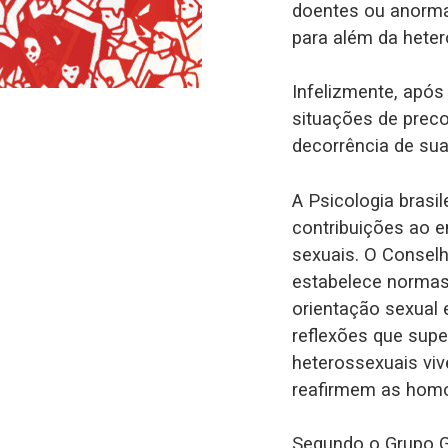
doentes ou anormai
para além da heter
Infelizmente, apó
situações de prec
decorrência de sua
A Psicologia brasi
contribuições ao e
sexuais. O Conselh
estabelece normas 
orientação sexual 
reflexões que sup
heterossexuais vi
reafirmem as homo
Segundo o Grupo Ga